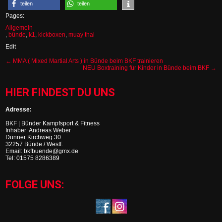
teilen
teilen
Pages:
Allgemein
,
bünde
,
k1
,
kickboxen
,
muay thai
Edit
Post
←
MMA ( Mixed Martial Arts ) in Bünde beim BKF trainieren
NEU Boxtraining für Kinder in Bünde beim BKF
→
navigation
HIER FINDEST DU UNS
Adresse:
BKF | Bünder Kampfsport & Fitness
Inhaber: Andreas Weber
Dünner Kirchweg 30
32257 Bünde / Westf.
Email: bkfbuende@gmx.de
Tel: 01575 8286389
FOLGE UNS: