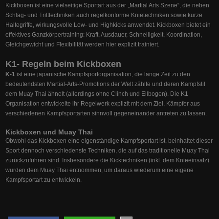
Kickboxen ist eine vielseitige Sportart aus der „Martial Arts Szene“, die neben
Schlag- und Tritttechniken auch regelkonforme Knietechniken sowie kurze
Haltegriffe, wirkungsvolle Low- und Highkicks anwendet. Kickboxen bietet ein
effektives Ganzkörpertraining: Kraft, Ausdauer, Schnelligkeit, Koordination,
Gleichgewicht und Flexibilität werden hier explizit trainiert.
K1- Regeln beim Kickboxen
K-1
ist eine japanische Kampfsportorganisation, die lange Zeit zu den
bedeutendsten Martial-Arts-Promotions der Welt zählte und deren Kampfstil
dem Muay Thai ähnelt (allerdings ohne Clinch und Ellbogen). Die K1
Organisation entwickelte ihr Regelwerk explizit mit dem Ziel, Kämpfer aus
verschiedenen Kampfsportarten sinnvoll gegeneinander antreten zu lassen.
Kickboxen und Muay Thai
Obwohl das Kickboxen eine eigenständige Kampfsportart ist, beinhaltet dieser
Sport dennoch verschiedenste Techniken, die auf das traditionelle Muay Thai
zurückzuführen sind. Insbesondere die Kicktechniken (inkl. dem Knieeinsatz)
wurden dem Muay Thai entnommen, um daraus wiederum eine eigene
Kampfsportart zu entwickeln.