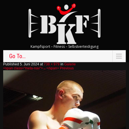
Kampfsport – Fitness – Selbstverteidigung
Go To...
Published 5. Juni 2024 at
738 × 979
in
Galerie
<span class="meta-nav">←</span> Previous