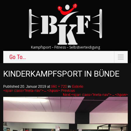
Kampfsport – Fitness – Selbstverteidigung
Go To...
KINDERKAMPFSPORT IN BÜNDE
Published 20. Januar 2019 at
960 × 720
in
Galerie
<span class="meta-nav">←</span> Previous
Next <span class="meta-nav">→</span>